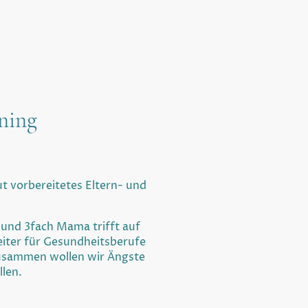
ining
gut vorbereitetes Eltern- und
n und 3fach Mama trifft auf
leiter für Gesundheitsberufe
usammen wollen wir Ängste
llen.